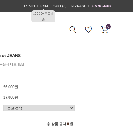
LOGIN
JOIN
CART (
0
)
MY PAGE
BOOKMARK
10000+무료배
송
0
cut JEANS
단독주문시 바로배송]
56,000원
17,000원
총 상품 금액
0
원