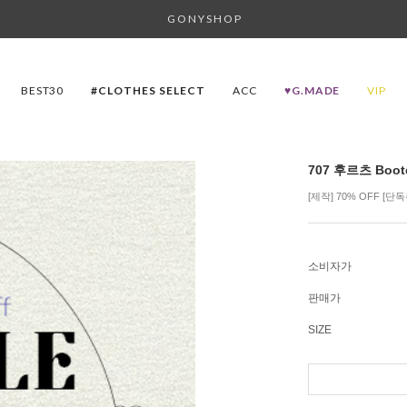
G O N Y S H O P
BEST30
#CLOTHES SELECT
ACC
♥G.MADE
VIP
707 후르츠 Boot
[제작] 70% OFF [
소비자가
판매가
SIZE