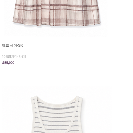
체크 시어-SK
[수입][치마 안감]
\155,000