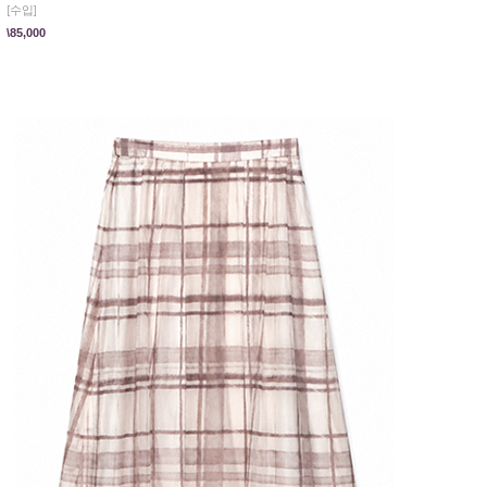
[수입]
\85,000