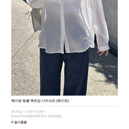
헤이븐 링클 백트임 시어셔츠 (화이트)
[직수입] ♡리오더 오픈♡
[Good Price!][단독주문시 바로배송]
X 일시품절