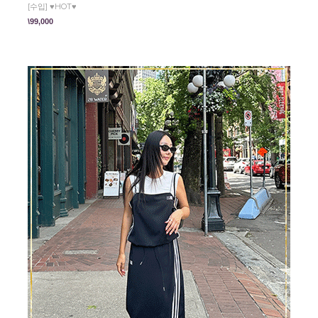
[수입] ♥HOT♥
\99,000