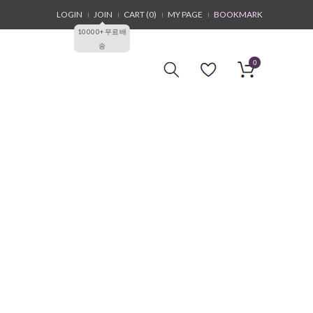
LOGIN
JOIN
CART (
0
)
MY PAGE
BOOKMARK
10000+무료배
송
0