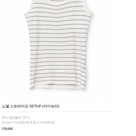
노엘 스트라이프 SETUP (아이보리)
[직수입][벨트 SET]
[Good Price!][단독주문시 바로배송]
\79,000