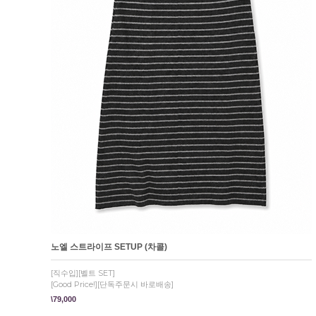
노엘 스트라이프 SETUP (차콜)
[직수입][벨트 SET]
[Good Price!][단독주문시 바로배송]
\79,000