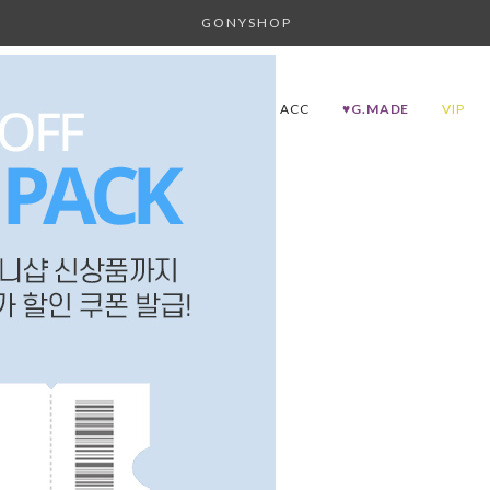
G O N Y S H O P
BEST30
#CLOTHES SELECT
ACC
♥G.MADE
VIP