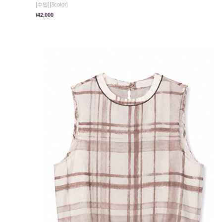
[수입][3color]
\42,000