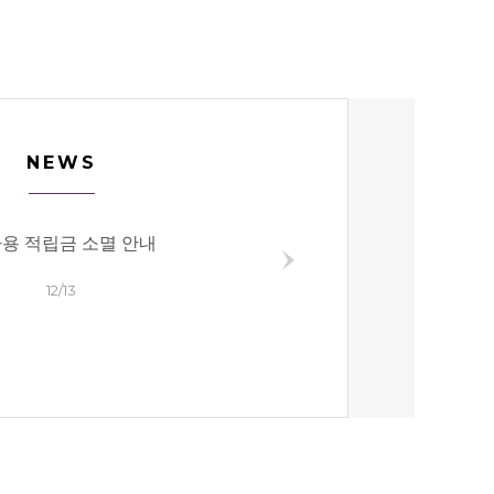
NEWS
용 적립금 소멸 안내
사무실 이전 및 반
12/13
03/14