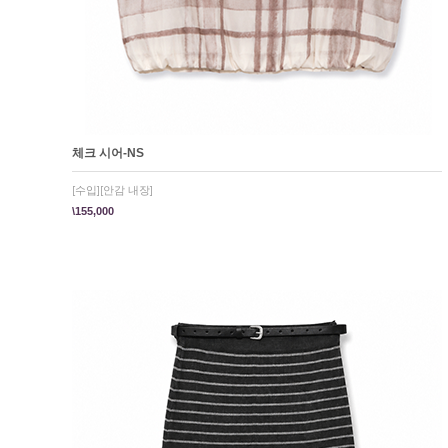
체크 시어-NS
[수입][안감 내장]
\155,000