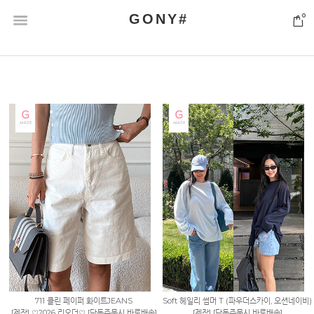
GONY#
0
711 클린 페이퍼 화이트JEANS
Soft 헤일리 썸머 T (파우더스카이, 오션네이비)
[제작] ♡2026 리오더♡ [단독주문시 바로배송]
[제작] [단독주문시 바로배송]