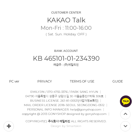
CUSTOMER CENTER
KAKAO Talk
Mon-Fri : 11:00-16:00
( Sat. Sun. Holiday OFF )
BANK ACCOUNT
KB 465101-01-234390
예금주 : (주)에밀리진
PC ver
PRIVACY
TERMS OF USE
GUIDE
|
EMILYJIN / 070-4755-3376 / PARK SANG HYUN
|
04790 서울특별시 성동구 상원12길 30 서울숲동진IT타워 308호
|
BUSINESS LICENSE. 261-81-00531
[사업자정보확인]
|
MAIL ORDER LICENSE 2018-SEOUL SEONGDONG-0512
|
PERSONAL INFO MANAGER. help@gonyshop.com
|
copyright
@ 2013 GONYSHOP designed by gonyshop.com
COPYRIGHT(C)
주식회사 에밀리진
ALL RIGHTS RESERVED.