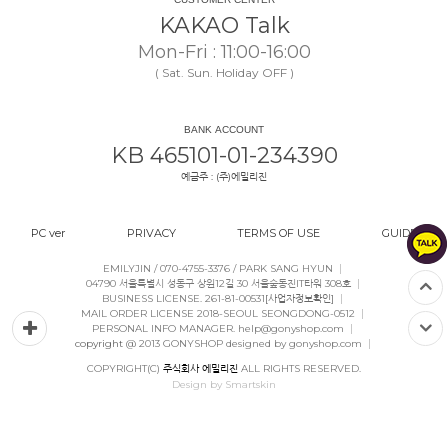
KAKAO Talk
Mon-Fri : 11:00-16:00
( Sat. Sun. Holiday OFF )
BANK ACCOUNT
KB 465101-01-234390
예금주 : (주)에밀리진
PC ver
PRIVACY
TERMS OF USE
GUIDE
|
EMILYJIN / 070-4755-3376 / PARK SANG HYUN
|
04790 서울특별시 성동구 상원12길 30 서울숲동진IT타워 308호
|
BUSINESS LICENSE. 261-81-00531
[사업자정보확인]
|
MAIL ORDER LICENSE 2018-SEOUL SEONGDONG-0512
|
PERSONAL INFO MANAGER. help@gonyshop.com
|
copyright
@ 2013 GONYSHOP designed by gonyshop.com
COPYRIGHT(C)
주식회사 에밀리진
ALL RIGHTS RESERVED.