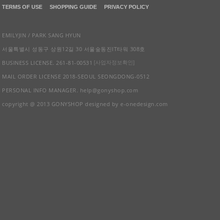
TERMS OF USE
SHOPPING GUIDE
PRIVACY POLICY
EMILYJIN / PARK SANG HYUN
서울특별시 성동구 상원12길 30 서울숲동진IT타워 308호
BUSINESS LICENSE. 261-81-00531
[사업자정보확인]
MAIL ORDER LICENSE 2018-SEOUL SEONGDONG-0512
PERSONAL INFO MANAGER. help@gonyshop.com
copyright @ 2013 GONYSHOP designed by e-onedesign.com