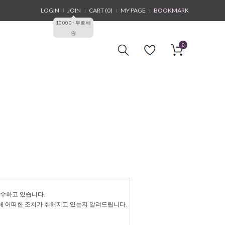
LOGIN
JOIN
CART (
0
)
MY PAGE
BOOKMARK
10000+무료배
송
0